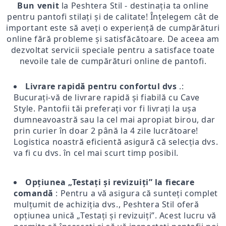
Bun venit
la Peshtera Stil - destinația ta online
pentru pantofi stilați și de calitate! Înțelegem cât de
important este să aveți o experiență de cumpărături
online fără probleme și satisfăcătoare. De aceea am
dezvoltat servicii speciale pentru a satisface toate
nevoile tale de cumpărături online de pantofi.
Livrare rapidă pentru confortul dvs
.:
Bucurați-vă de livrare rapidă și fiabilă cu Cave
Style. Pantofii tăi preferați vor fi livrați la ușa
dumneavoastră sau la cel mai apropiat birou, dar
prin curier în doar 2 până la 4 zile lucrătoare!
Logistica noastră eficientă asigură că selecția dvs.
va fi cu dvs. în cel mai scurt timp posibil.
Opțiunea „Testați și revizuiți” la fiecare
comandă
: Pentru a vă asigura că sunteți complet
mulțumit de achiziția dvs., Peshtera Stil oferă
opțiunea unică „Testați și revizuiți”. Acest lucru vă