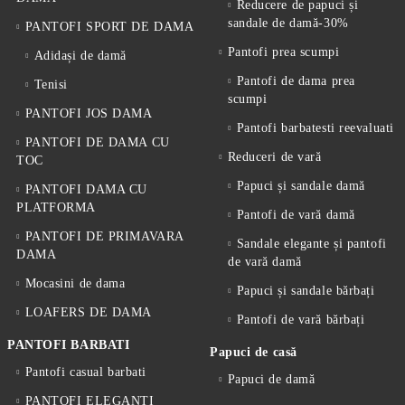
Reducere de papuci și
sandale de damă-30%
PANTOFI SPORT DE DAMA
Pantofi prea scumpi
Adidași de damă
Pantofi de dama prea
Tenisi
scumpi
PANTOFI JOS DAMA
Pantofi barbatesti reevaluati
PANTOFI DE DAMA CU
Reduceri de vară
TOC
Papuci și sandale damă
PANTOFI DAMA CU
PLATFORMA
Pantofi de vară damă
PANTOFI DE PRIMAVARA
Sandale elegante și pantofi
DAMA
de vară damă
Mocasini de dama
Papuci și sandale bărbați
LOAFERS DE DAMA
Pantofi de vară bărbați
PANTOFI BARBATI
Papuci de casă
Pantofi casual barbati
Papuci de damă
PANTOFI ELEGANTI