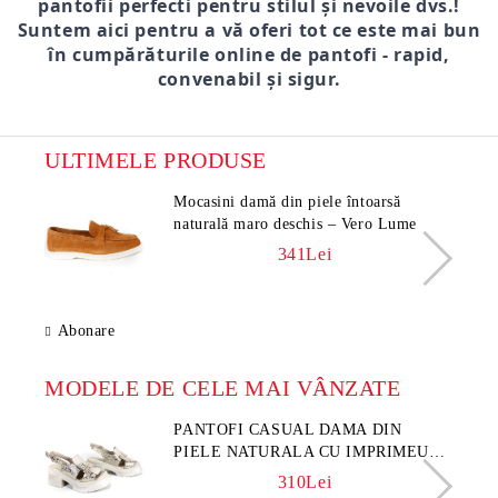
pantofii perfecti pentru stilul și nevoile dvs.!
Suntem aici pentru a vă oferi tot ce este mai bun
în cumpărăturile online de pantofi - rapid,
convenabil și sigur.
ULTIMELE PRODUSE
Mocasini damă din piele întoarsă
naturală maro deschis – Vero Lume
341Lei
Abonare
MODELE DE CELE MAI VÂNZATE
PANTOFI CASUAL DAMA DIN
PIELE NATURALA CU IMPRIMEU
FLORAL - MODEL LUNA
310Lei