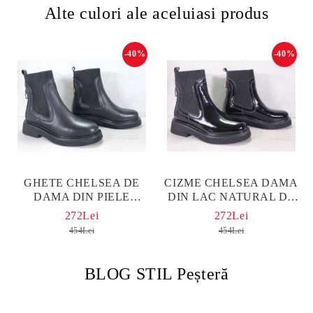
Alte culori ale aceluiasi produs
-40%
-40%
GHETE CHELSEA DE
CIZME CHELSEA DAMA
DAMA DIN PIELE
DIN LAC NATURAL DE
NATURALA DE
CULOARE NEAGRA -
272Lei
272Lei
CULOARE NEAGRA -
MODEL STARRY NIGHT
454Lei
454Lei
MODEL STARRY NIGHT
BLOG STIL Peșteră