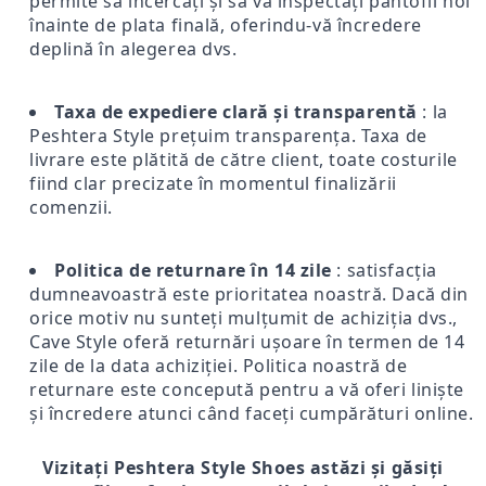
permite să încercați și să vă inspectați pantofii noi
înainte de plata finală, oferindu-vă încredere
deplină în alegerea dvs.
Taxa de expediere clară și transparentă
: la
Peshtera Style prețuim transparența. Taxa de
livrare este plătită de către client, toate costurile
fiind clar precizate în momentul finalizării
comenzii.
Politica de returnare în 14 zile
: satisfacția
dumneavoastră este prioritatea noastră. Dacă din
orice motiv nu sunteți mulțumit de achiziția dvs.,
Cave Style oferă returnări ușoare în termen de 14
zile de la data achiziției. Politica noastră de
returnare este concepută pentru a vă oferi liniște
și încredere atunci când faceți cumpărături online.
Vizitați Peshtera Style Shoes astăzi și găsiți