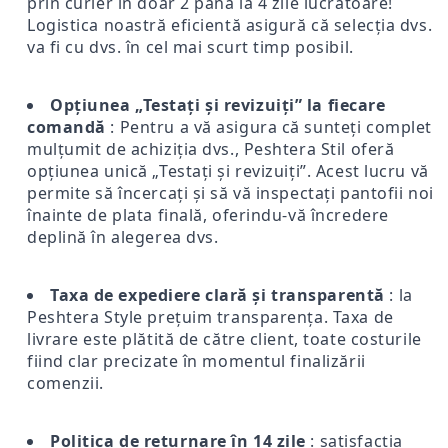
prin curier în doar 2 până la 4 zile lucrătoare!
Logistica noastră eficientă asigură că selecția dvs.
va fi cu dvs. în cel mai scurt timp posibil.
Opțiunea „Testați și revizuiți” la fiecare
comandă
: Pentru a vă asigura că sunteți complet
mulțumit de achiziția dvs., Peshtera Stil oferă
opțiunea unică „Testați și revizuiți”. Acest lucru vă
permite să încercați și să vă inspectați pantofii noi
înainte de plata finală, oferindu-vă încredere
deplină în alegerea dvs.
Taxa de expediere clară și transparentă
: la
Peshtera Style prețuim transparența. Taxa de
livrare este plătită de către client, toate costurile
fiind clar precizate în momentul finalizării
comenzii.
Politica de returnare în 14 zile
: satisfacția