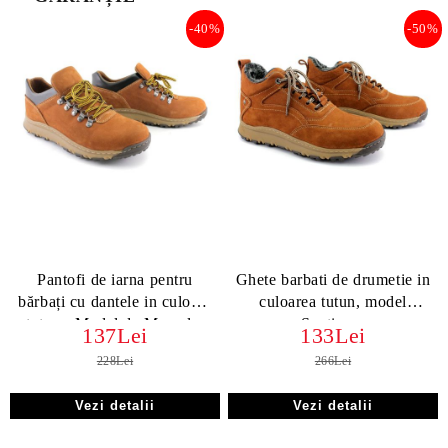
-40%
-50%
Pantofi de iarna pentru
Ghete barbati de drumetie in
bărbați cu dantele in culoare
culoarea tutun, model
tutun - Model de Marcelo.
Santiago.
137Lei
133Lei
228Lei
266Lei
Vezi detalii
Vezi detalii