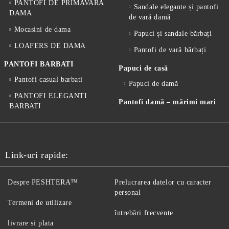
PANTOFI DE PRIMAVARA
Sandale elegante și pantofi
DAMA
de vară damă
Mocasini de dama
Papuci și sandale bărbați
LOAFERS DE DAMA
Pantofi de vară bărbați
PANTOFI BARBATI
Papuci de casă
Pantofi casual barbati
Papuci de damă
PANTOFI ELEGANTI
Pantofi damă – mărimi mari
BARBATI
Link-uri rapide:
Despre PESHTERA™
Prelucrarea datelor cu caracter
personal
Termeni de utilizare
întrebări frecvente
livrare si plata