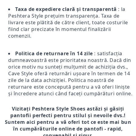
Taxa de expediere clară și transparentă
: la
Peshtera Style prețuim transparența. Taxa de
livrare este plătită de către client, toate costurile
fiind clar precizate în momentul finalizării
comenzii.
Politica de returnare în 14 zile
: satisfacția
dumneavoastră este prioritatea noastră. Dacă din
orice motiv nu sunteți mulțumit de achiziția dvs.,
Cave Style oferă returnări ușoare în termen de 14
zile de la data achiziției. Politica noastră de
returnare este concepută pentru a vă oferi liniște
și încredere atunci când faceți cumpărături online.
Vizitați Peshtera Style Shoes astăzi și găsiți
pantofii perfecti pentru stilul și nevoile dvs.!
Suntem aici pentru a vă oferi tot ce este mai bun
în cumpărăturile online de pantofi - rapid,
convenabil și sigur.