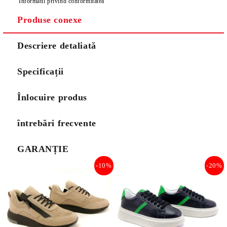
Informatii privind conformitatea
Produse conexe
Descriere detaliată
Specificații
Înlocuire produs
întrebări frecvente
GARANȚIE
-10%
-20%