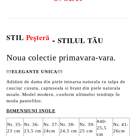
STIL
Peșteră
-
STILUL TĂU
Noua colectie primavara-vara.
!!!ELEGANTE UNICA!!!
Adidasi de dama din piele intoarsa naturala cu talpa de
cauciuc cusuta, captuseala si brant din piele naturala
moale. Model modern, conform ultimelor tendințe în
moda pantofilor.
DIMENSIUNI INOLE
#40-
Nr. 35-
Nr. 36-
Nr. 37-
Nr. 38-
Nr. 39-
Nr. 41-
25,5
23 cm
23,5 cm
24cm
24,5 cm
25 cm
26cm
cm