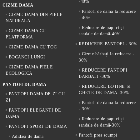
-40%
CIZME DAMA
Pantofi de dama la reducere
CIZME DAMA DIN PIELE
- 40%
NATURALA
Reducere de papuci și
CIZME DAMA CU
sandale de damă-40%
PLATFORMA
REDUCERE PANTOFI - 30%
CIZME DAMA CU TOC
Cizme bărbați la reducere -
BOCANCI LUNGI
30%
CIZME DAMA PIELE
REDUCERE PANTOFI
ECOLOGICA
BARBATI -30%
PANTOFI DE DAMA
REDUCERE BOTINE SI
GHETE DE DAMA -30%
PANTOFI DAMA DE ZI CU
ZI
Pantofi de dama la reducere
- 30%
PANTOFI ELEGANTI DE
DAMA
Reducere de papuci și
sandale de damă-30%
PANTOFI SPORT DE DAMA
Pantofi prea scumpi
Adidași de damă