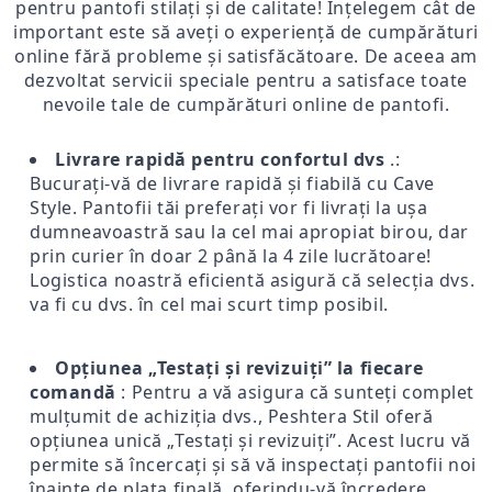
pentru pantofi stilați și de calitate! Înțelegem cât de
important este să aveți o experiență de cumpărături
online fără probleme și satisfăcătoare. De aceea am
dezvoltat servicii speciale pentru a satisface toate
nevoile tale de cumpărături online de pantofi.
Livrare rapidă pentru confortul dvs
.:
Bucurați-vă de livrare rapidă și fiabilă cu Cave
Style. Pantofii tăi preferați vor fi livrați la ușa
dumneavoastră sau la cel mai apropiat birou, dar
prin curier în doar 2 până la 4 zile lucrătoare!
Logistica noastră eficientă asigură că selecția dvs.
va fi cu dvs. în cel mai scurt timp posibil.
Opțiunea „Testați și revizuiți” la fiecare
comandă
: Pentru a vă asigura că sunteți complet
mulțumit de achiziția dvs., Peshtera Stil oferă
opțiunea unică „Testați și revizuiți”. Acest lucru vă
permite să încercați și să vă inspectați pantofii noi
înainte de plata finală, oferindu-vă încredere