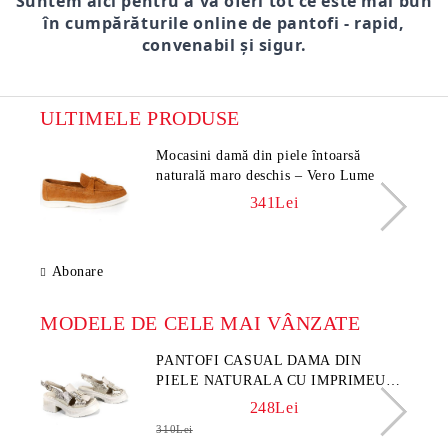
Suntem aici pentru a vă oferi tot ce este mai bun
în cumpărăturile online de pantofi - rapid,
convenabil și sigur.
ULTIMELE PRODUSE
Mocasini damă din piele întoarsă
naturală maro deschis – Vero Lume
341Lei
Abonare
MODELE DE CELE MAI VÂNZATE
PANTOFI CASUAL DAMA DIN
PIELE NATURALA CU IMPRIMEU
FLORAL - MODEL LUNA
248Lei
310Lei