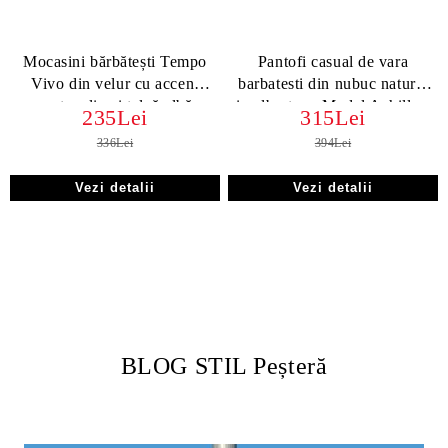
Mocasini bărbătești Tempo
Pantofi casual de vara
Vivo din velur cu accent
barbatesti din nubuc natural
portocaliu și talpă albă
in albastru - Model Achilles.
235Lei
315Lei
336Lei
394Lei
Vezi detalii
Vezi detalii
BLOG STIL Peșteră