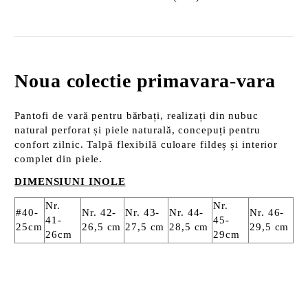
Noua colectie primavara-vara
Pantofi de vară pentru bărbați, realizați din nubuc
natural perforat și piele naturală, concepuți pentru
confort zilnic. Talpă flexibilă culoare fildeș și interior
complet din piele.
DIMENSIUNI INOLE
Nr.
Nr.
#40-
Nr. 42-
Nr. 43-
Nr. 44-
Nr. 46-
41-
45-
25cm
26,5 cm
27,5 cm
28,5 cm
29,5 cm
26cm
29cm