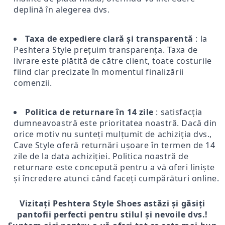
deplină în alegerea dvs.
Taxa de expediere clară și transparentă
: la
Peshtera Style prețuim transparența. Taxa de
livrare este plătită de către client, toate costurile
fiind clar precizate în momentul finalizării
comenzii.
Politica de returnare în 14 zile
: satisfacția
dumneavoastră este prioritatea noastră. Dacă din
orice motiv nu sunteți mulțumit de achiziția dvs.,
Cave Style oferă returnări ușoare în termen de 14
zile de la data achiziției. Politica noastră de
returnare este concepută pentru a vă oferi liniște
și încredere atunci când faceți cumpărături online.
Vizitați Peshtera Style Shoes astăzi și găsiți
pantofii perfecti pentru stilul și nevoile dvs.!