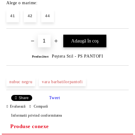
Alege o marime:
41
42
44
Peștera Stil - PS PANTOFI
Producător:
nubuc negru
vara barbatilorpantofi
Tweet
Share
Evaluează
Compară
Informatii privind conformitatea
Produse conexe