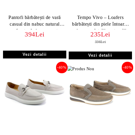
Pantofi bărbătești de vară
Tempo Vivo – Loafers
casual din nabuc natural
bărbătești din piele întoarsă
perforat – bej cu accente
vizon cu detalii portocalii
394Lei
235Lei
denim | Arvo Pace
336Lei
Vezi detalii
Vezi detalii
-40%
-40%