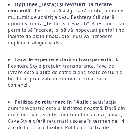
Opțiunea „Testați și revizuiți” la fiecare
comandă
: Pentru a vă asigura că sunteți complet
mulțumit de achiziția dvs., Peshtera Stil oferă
opțiunea unică „Testați și revizuiți”. Acest lucru vă
permite să încercați și să vă inspectați pantofii noi
înainte de plata finală, oferindu-vă încredere
deplină în alegerea dvs.
Taxa de expediere clară și transparentă
: la
Peshtera Style prețuim transparența. Taxa de
livrare este plătită de către client, toate costurile
fiind clar precizate în momentul finalizării
comenzii.
Politica de returnare în 14 zile
: satisfacția
dumneavoastră este prioritatea noastră. Dacă din
orice motiv nu sunteți mulțumit de achiziția dvs.,
Cave Style oferă returnări ușoare în termen de 14
zile de la data achiziției. Politica noastră de