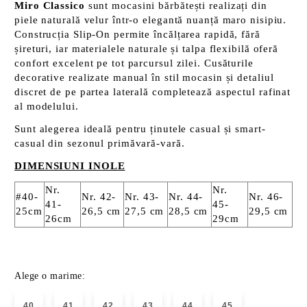
Miro Classico
sunt mocasini bărbătești realizați din
piele naturală velur într-o elegantă nuanță maro nisipiu.
Construcția Slip-On permite încălțarea rapidă, fără
șireturi, iar materialele naturale și talpa flexibilă oferă
confort excelent pe tot parcursul zilei. Cusăturile
decorative realizate manual în stil mocasin și detaliul
discret de pe partea laterală completează aspectul rafinat
al modelului.
Sunt alegerea ideală pentru ținutele casual și smart-
casual din sezonul primăvară-vară.
DIMENSIUNI INOLE
Nr.
Nr.
#40-
Nr. 42-
Nr. 43-
Nr. 44-
Nr. 46-
41-
45-
25cm
26,5 cm
27,5 cm
28,5 cm
29,5 cm
26cm
29cm
Alege o marime:
40
41
42
43
44
45