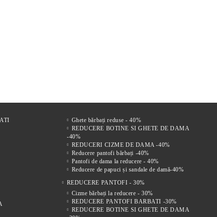
r
FI DE
Comfort Drive – Saboți
VENTO NERO – SANDALE
Mir
s
LE
bărbătești din piele naturală
BĂRBĂTEȘTI DIN PIELE
bărb
 FEMEI
maro
NATURALĂ CU ÎNCHIDERE
vel
221Lei
305Lei
VELCRO
ATI
Ghete bărbați reduse - 40%
REDUCERE BOTINE SI GHETE DE DAMA
-40%
REDUCERI CIZME DE DAMA -40%
Reducere pantofi bărbați -40%
Pantofi de dama la reducere - 40%
Reducere de papuci și sandale de damă-40%
REDUCERE PANTOFI - 30%
Cizme bărbați la reducere - 30%
REDUCERE PANTOFI BARBATI -30%
A
REDUCERE BOTINE SI GHETE DE DAMA