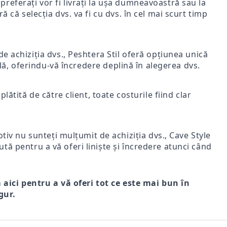
i preferați vor fi livrați la ușa dumneavoastră sau la
ă că selecția dvs. va fi cu dvs. în cel mai scurt timp
e achiziția dvs., Peshtera Stil oferă opțiunea unică
nală, oferindu-vă încredere deplină în alegerea dvs.
lătită de către client, toate costurile fiind clar
iv nu sunteți mulțumit de achiziția dvs., Cave Style
ută pentru a vă oferi liniște și încredere atunci când
m aici pentru a vă oferi tot ce este mai bun în
gur.