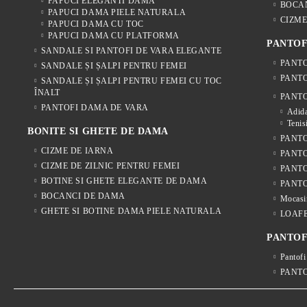
PAPUCI ELEGANTI DAMA
BOCA
PAPUCI DAMA PIELE NATURALA
CIZME
PAPUCI DAMA CU TOC
PAPUCI DAMA CU PLATFORMA
PANTOF
SANDALE SI PANTOFI DE VARA ELEGANTE
PANTO
SANDALE ȘI ȘALPI PENTRU FEMEI
PANTO
SANDALE ȘI ȘALPI PENTRU FEMEI CU TOC
ÎNALT
PANTO
PANTOFI DAMA DE VARA
Adida
Tenis
BONITE SI GHETE DE DAMA
PANTO
CIZME DE IARNA
PANTO
CIZME DE ZILNIC PENTRU FEMEI
PANT
BOTINE SI GHETE ELEGANTE DE DAMA
PANTO
BOCANCI DE DAMA
Mocasi
GHETE SI BOTINE DAMA PIELE NATURALA
LOAF
PANTOF
Pantofi
PANTO