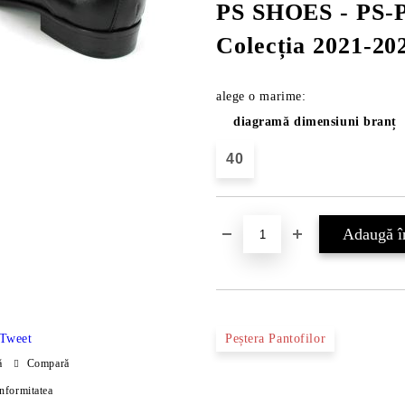
PS SHOES - PS
Colecția 2021-20
alege o marime:
diagramă dimensiuni branț
40
Tweet
Peștera Pantofilor
ă
Compară
onformitatea