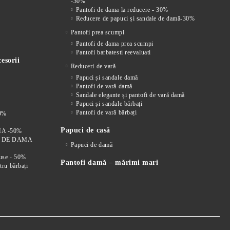
-30%
Pantofi de dama la reducere - 30%
Reducere de papuci și sandale de damă-30%
Pantofi prea scumpi
Pantofi de dama prea scumpi
Pantofi barbatesti reevaluati
esorii
Reduceri de vară
Papuci și sandale damă
Pantofi de vară damă
Sandale elegante și pantofi de vară damă
Papuci și sandale bărbați
Pantofi de vară bărbați
0%
Papuci de casă
A -50%
I DE DAMA
Papuci de damă
duse - 50%
Pantofi damă – mărimi mari
tru bărbați