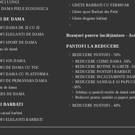
NCI LUNGI
GHETE BARBATI CU FERMOAR
 DAMA PIELE ECOLOGICA
Ghete sport Barbati din Piele
Ghete elegante bărbați
I DE DAMA
FI DAMA DE ZI CU ZI
FI ELEGANTI DE DAMA
Branțuri pentru încălțăminte - Acc
FI SPORT DE DAMA
PANTOFI LA REDUCERE
și de damă
i
REDUCERE PANTOFI - 50%
FI JOS DAMA
REDUCERE CIZME DAMA -50%
REDUCERE BOTINE SI GHETE -5
FI DE DAMA CU TOC
REDUCERE PANTOFI BARBATI
OFI DAMA CU PLATFORMA
REDUCERE INCALTAMINTE DAM
FI DE PRIMAVARA DAMA
REDUCERE SANDALE SI PAPUC
-50%
ni de dama
Adidași și pantofi textile de damă re
ERS DE DAMA
Reduceri pentru sandale și papuci pen
I BARBATI
REDUCERE PANTOFI - 40%
 casual barbati
FI ELEGANTI BARBATI