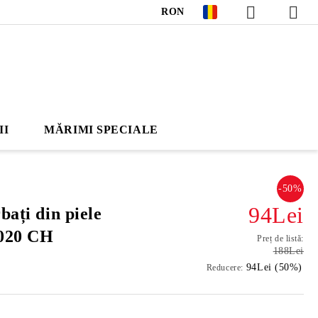
RON
II
MĂRIMI SPECIALE
-50%
94Lei
bați din piele
3020 CH
Preț de listă:
188Lei
94Lei (50%)
Reducere: