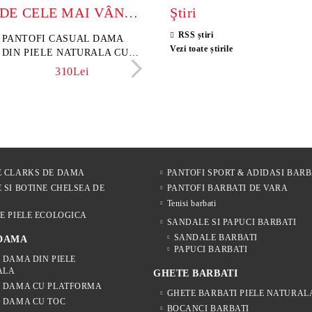
MODELE DE CELE MAI VÂNZATE
Ştiri
RSS știri
sini damă din piele
PANTOFI CASUAL DAMA
Sandale damă din piele velu
ELIA MOVE – PANTO
Vezi toate știrile
rsă naturală maro închis –
DIN PIELE NATURALA CU
naturală culoare maro deschi
VARĂ ALBI DIN PIE
 Lume
IMPRIMEU FLORAL -
NATURALĂ PENTRU
341Lei
310Lei
153Lei
242Lei
MODEL LUNA
305Lei
E CLARKS DE DAMA
PANTOFI SPORT & ADIDASI BARB
 SI BOTINE CHELSEA DE
PANTOFI BARBATI DE VARA
Tenisi barbati
E PIELE ECOLOGICA
SANDALE SI PAPUCI BARBATI
SANDALE BARBATI
 DAMA
PAPUCI BARBATI
 DAMA DIN PIELE
ALA
GHETE BARBATI
E DAMA CU PLATFORMA
GHETE BARBATI PIELE NATURAL
 DAMA CU TOC
BOCANCI BARBATI