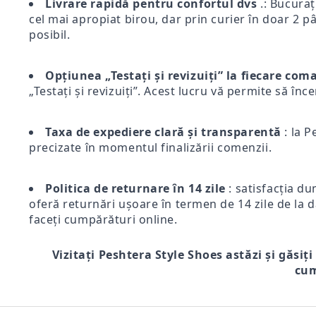
Livrare rapidă pentru confortul dvs
.: Bucurați
cel mai apropiat birou, dar prin curier în doar 2 pân
posibil.
Opțiunea „Testați și revizuiți” la fiecare co
„Testați și revizuiți”. Acest lucru vă permite să înc
Taxa de expediere clară și transparentă
: la P
precizate în momentul finalizării comenzii.
Politica de returnare în 14 zile
: satisfacția du
oferă returnări ușoare în termen de 14 zile de la d
faceți cumpărături online.
Vizitați Peshtera Style Shoes astăzi și găsiți
cum