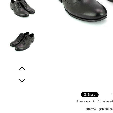
Prev
Next
Share
Recomandă
Evalueaz
Informatii privind c