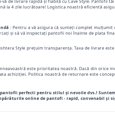
-vă de livrare rapidă și fiabilă cu Cave Style. Pantofii tă
ă la 4 zile lucrătoare! Logistica noastră eficientă asigur
mandă
: Pentru a vă asigura că sunteți complet mulțumit d
ercați și să vă inspectați pantofii noi înainte de plata fi
eshtera Style prețuim transparența. Taxa de livrare este p
mneavoastră este prioritatea noastră. Dacă din orice mot
ata achiziției. Politica noastră de returnare este concep
 pantofii perfecti pentru stilul și nevoile dvs.! Sunte
părăturile online de pantofi - rapid, convenabil și si