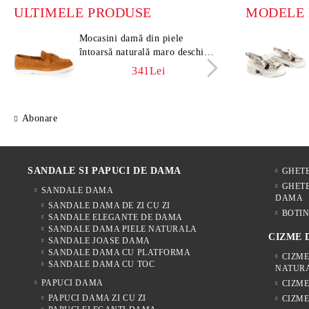
ULTIMELE PRODUSE
Mocasini damă din piele
Moca
întoarsă naturală maro deschis –
întoa
Vero Lume
Vero
341Lei
Abonare
SANDALE SI PAPUCI DE DAMA
GHET
GHETE
SANDALE DAMA
DAMA
SANDALE DAMA DE ZI CU ZI
BOTIN
SANDALE ELEGANTE DE DAMA
SANDALE DAMA PIELE NATURALA
CIZME
SANDALE JOASE DAMA
SANDALE DAMA CU PLATFORMA
CIZME
SANDALE DAMA CU TOC
NATUR
PAPUCI DAMA
CIZM
PAPUCI DAMA ZI CU ZI
CIZME