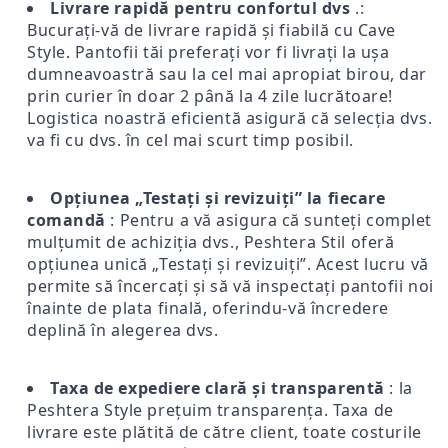
Livrare rapidă pentru confortul dvs
.:
Bucurați-vă de livrare rapidă și fiabilă cu Cave
Style. Pantofii tăi preferați vor fi livrați la ușa
dumneavoastră sau la cel mai apropiat birou, dar
prin curier în doar 2 până la 4 zile lucrătoare!
Logistica noastră eficientă asigură că selecția dvs.
va fi cu dvs. în cel mai scurt timp posibil.
Opțiunea „Testați și revizuiți” la fiecare
comandă
: Pentru a vă asigura că sunteți complet
mulțumit de achiziția dvs., Peshtera Stil oferă
opțiunea unică „Testați și revizuiți”. Acest lucru vă
permite să încercați și să vă inspectați pantofii noi
înainte de plata finală, oferindu-vă încredere
deplină în alegerea dvs.
Taxa de expediere clară și transparentă
: la
Peshtera Style prețuim transparența. Taxa de
livrare este plătită de către client, toate costurile