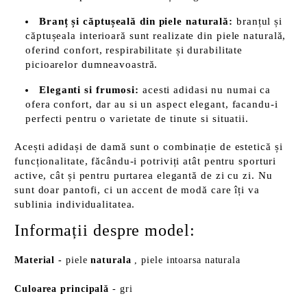
Branț și căptușeală din piele naturală:
branțul și
căptușeala interioară sunt realizate din piele naturală,
oferind confort, respirabilitate și durabilitate
picioarelor dumneavoastră.
Eleganti si frumosi:
acesti adidasi nu numai ca
ofera confort, dar au si un aspect elegant, facandu-i
perfecti pentru o varietate de tinute si situatii.
Acești adidași de damă sunt o combinație de estetică și
funcționalitate, făcându-i potriviți atât pentru sporturi
active, cât și pentru purtarea elegantă de zi cu zi. Nu
sunt doar pantofi, ci un accent de modă care îți va
sublinia individualitatea.
Informații despre model:
Material
-
piele
naturala
, piele intoarsa naturala
Culoarea principală
- gri