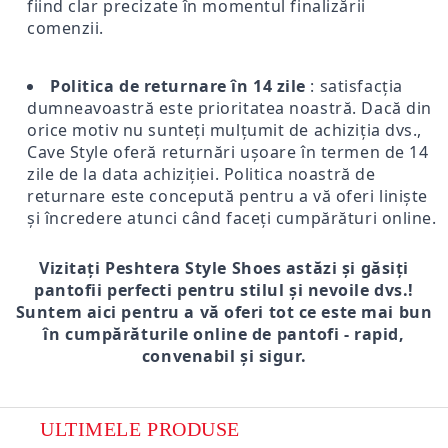
fiind clar precizate în momentul finalizării
comenzii.
Politica de returnare în 14 zile
: satisfacția
dumneavoastră este prioritatea noastră. Dacă din
orice motiv nu sunteți mulțumit de achiziția dvs.,
Cave Style oferă returnări ușoare în termen de 14
zile de la data achiziției. Politica noastră de
returnare este concepută pentru a vă oferi liniște
și încredere atunci când faceți cumpărături online.
Vizitați Peshtera Style Shoes astăzi și găsiți
pantofii perfecti pentru stilul și nevoile dvs.!
Suntem aici pentru a vă oferi tot ce este mai bun
în cumpărăturile online de pantofi - rapid,
convenabil și sigur.
ULTIMELE PRODUSE