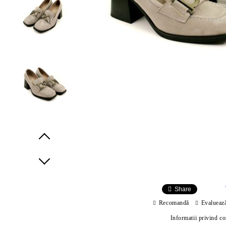
Prev
Next
Share
Recomandă
Evalueaz
Informatii privind c