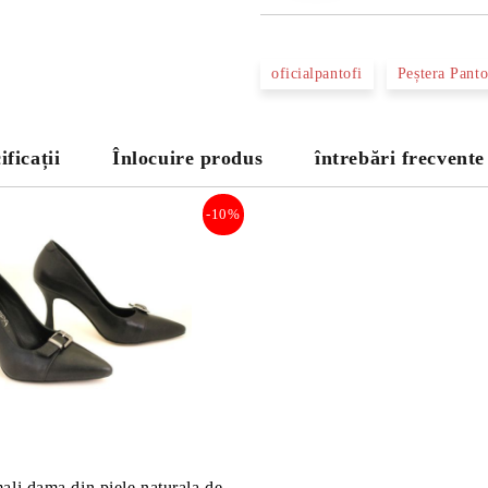
oficialpantofi
Peștera Panto
ificații
Înlocuire produs
întrebări frecvente
-10%
ali dama din piele naturala de