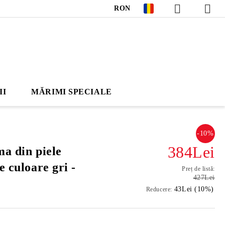
RON
II
MĂRIMI SPECIALE
-10%
384Lei
ma din piele
e culoare gri -
Preț de listă:
427Lei
43Lei (10%)
Reducere: