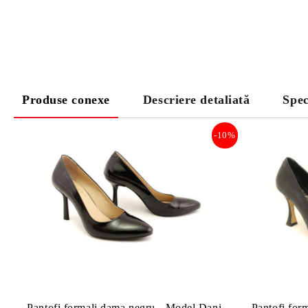
Produse conexe
Descriere detaliată
Spec
-10%
Pantofi formali dama negru - Model Dani.
Pantofi form