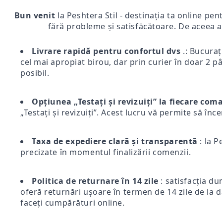
Bun venit
la Peshtera Stil - destinația ta online pen
fără probleme și satisfăcătoare. De aceea a
Livrare rapidă pentru confortul dvs
.: Bucurați
cel mai apropiat birou, dar prin curier în doar 2 pân
posibil.
Opțiunea „Testați și revizuiți” la fiecare co
„Testați și revizuiți”. Acest lucru vă permite să înc
Taxa de expediere clară și transparentă
: la P
precizate în momentul finalizării comenzii.
Politica de returnare în 14 zile
: satisfacția du
oferă returnări ușoare în termen de 14 zile de la d
faceți cumpărături online.