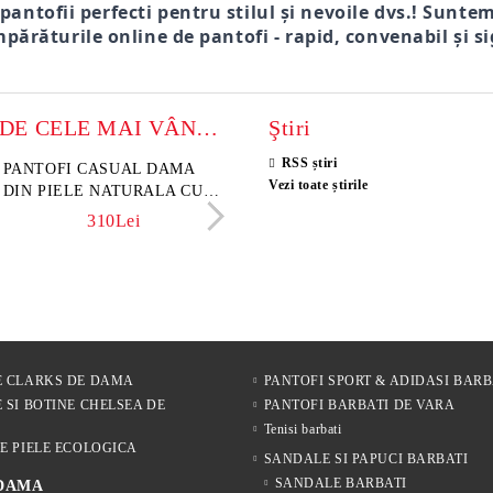
 pantofii perfecti pentru stilul și nevoile dvs.! Sunte
părăturile online de pantofi - rapid, convenabil și si
MODELE DE CELE MAI VÂNZATE
Ştiri
RSS știri
sini damă din piele
PANTOFI CASUAL DAMA
Sandale damă din piele velu
ELIA MOVE – PANTO
Vezi toate știrile
rsă naturală maro închis –
DIN PIELE NATURALA CU
naturală culoare maro deschi
VARĂ ALBI DIN PIE
 Lume
IMPRIMEU FLORAL -
NATURALĂ PENTRU
342Lei
310Lei
153Lei
242Lei
MODEL LUNA
305Lei
E CLARKS DE DAMA
PANTOFI SPORT & ADIDASI BARB
 SI BOTINE CHELSEA DE
PANTOFI BARBATI DE VARA
Tenisi barbati
E PIELE ECOLOGICA
SANDALE SI PAPUCI BARBATI
SANDALE BARBATI
 DAMA