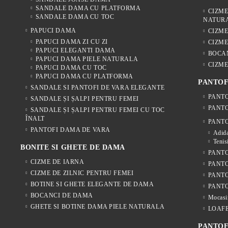
SANDALE DAMA CU PLATFORMA
CIZME
SANDALE DAMA CU TOC
NATUR
PAPUCI DAMA
CIZM
PAPUCI DAMA ZI CU ZI
CIZME
PAPUCI ELEGANTI DAMA
BOCA
PAPUCI DAMA PIELE NATURALA
CIZME
PAPUCI DAMA CU TOC
PAPUCI DAMA CU PLATFORMA
PANTOF
SANDALE SI PANTOFI DE VARA ELEGANTE
PANTO
SANDALE ȘI ȘALPI PENTRU FEMEI
PANTO
SANDALE ȘI ȘALPI PENTRU FEMEI CU TOC
ÎNALT
PANTO
PANTOFI DAMA DE VARA
Adida
Tenis
BONITE SI GHETE DE DAMA
PANTO
CIZME DE IARNA
PANTO
CIZME DE ZILNIC PENTRU FEMEI
PANT
BOTINE SI GHETE ELEGANTE DE DAMA
PANTO
BOCANCI DE DAMA
Mocasi
GHETE SI BOTINE DAMA PIELE NATURALA
LOAF
PANTOF