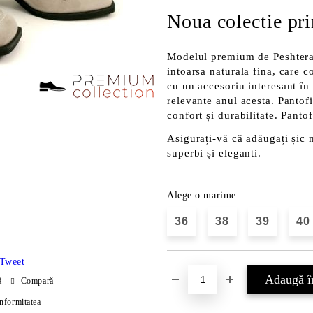
Noua colectie pr
Modelul premium de Peshtera 
intoarsa naturala fina, care 
cu un accesoriu interesant în
relevante anul acesta. Pantofi
confort și durabilitate. Pantof
Asigurați-vă că adăugați șic 
superbi și eleganti.
Alege o marime:
36
38
39
40
Tweet
ă
Compară
onformitatea