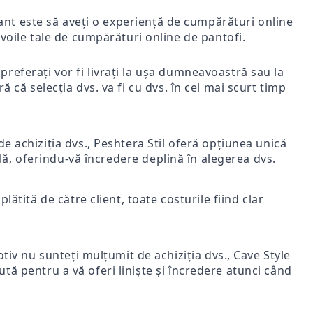
rtant este să aveți o experiență de cumpărături online
voile tale de cumpărături online de pantofi.
i preferați vor fi livrați la ușa dumneavoastră sau la
ă că selecția dvs. va fi cu dvs. în cel mai scurt timp
e achiziția dvs., Peshtera Stil oferă opțiunea unică
nală, oferindu-vă încredere deplină în alegerea dvs.
lătită de către client, toate costurile fiind clar
iv nu sunteți mulțumit de achiziția dvs., Cave Style
ută pentru a vă oferi liniște și încredere atunci când