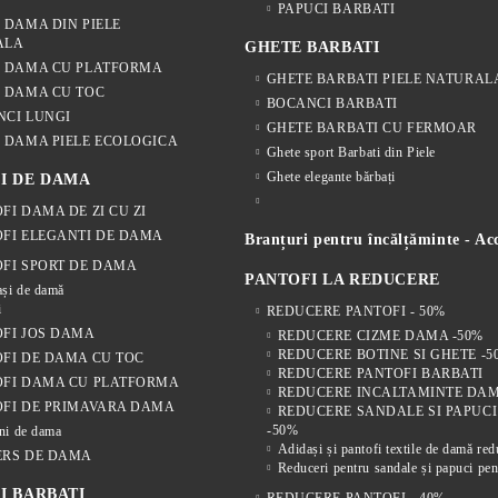
PAPUCI BARBATI
 DAMA DIN PIELE
ALA
GHETE BARBATI
E DAMA CU PLATFORMA
GHETE BARBATI PIELE NATURAL
 DAMA CU TOC
BOCANCI BARBATI
NCI LUNGI
GHETE BARBATI CU FERMOAR
 DAMA PIELE ECOLOGICA
Ghete sport Barbati din Piele
Ghete elegante bărbați
I DE DAMA
FI DAMA DE ZI CU ZI
FI ELEGANTI DE DAMA
Branțuri pentru încălțăminte - Acc
FI SPORT DE DAMA
PANTOFI LA REDUCERE
și de damă
i
REDUCERE PANTOFI - 50%
FI JOS DAMA
REDUCERE CIZME DAMA -50%
REDUCERE BOTINE SI GHETE -5
FI DE DAMA CU TOC
REDUCERE PANTOFI BARBATI
OFI DAMA CU PLATFORMA
REDUCERE INCALTAMINTE DAM
FI DE PRIMAVARA DAMA
REDUCERE SANDALE SI PAPUC
-50%
ni de dama
Adidași și pantofi textile de damă re
ERS DE DAMA
Reduceri pentru sandale și papuci pen
I BARBATI