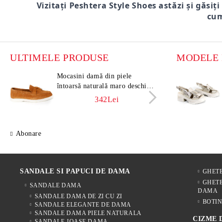
Vizitați Peshtera Style Shoes astăzi și găsiți
cum
ULTIMELE PRODUSE
Mocasini damă din piele
Moca
întoarsă naturală maro deschis –
întoa
Vero Lume
Vero
342Lei
Abonare
SANDALE SI PAPUCI DE DAMA
GHET
GHETE
SANDALE DAMA
DAMA
SANDALE DAMA DE ZI CU ZI
BOTIN
SANDALE ELEGANTE DE DAMA
SANDALE DAMA PIELE NATURALA
CIZME
SANDALE JOASE DAMA