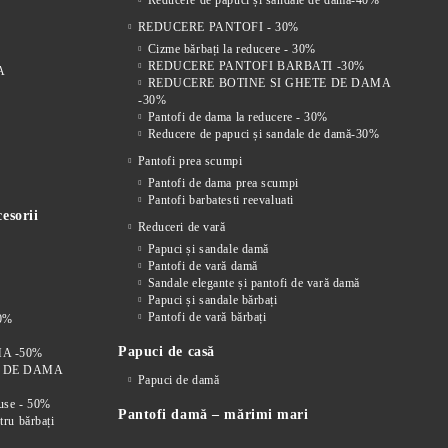
Reducere de papuci și sandale de damă-40%
REDUCERE PANTOFI - 30%
Cizme bărbați la reducere - 30%
REDUCERE PANTOFI BARBATI -30%
A
REDUCERE BOTINE SI GHETE DE DAMA
-30%
Pantofi de dama la reducere - 30%
Reducere de papuci și sandale de damă-30%
Pantofi prea scumpi
Pantofi de dama prea scumpi
Pantofi barbatesti reevaluati
esorii
Reduceri de vară
Papuci și sandale damă
Pantofi de vară damă
Sandale elegante și pantofi de vară damă
Papuci și sandale bărbați
Pantofi de vară bărbați
0%
Papuci de casă
A -50%
I DE DAMA
Papuci de damă
duse - 50%
Pantofi damă – mărimi mari
tru bărbați