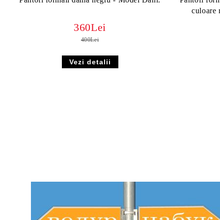
culoare 
360Lei
400Lei
Vezi detalii