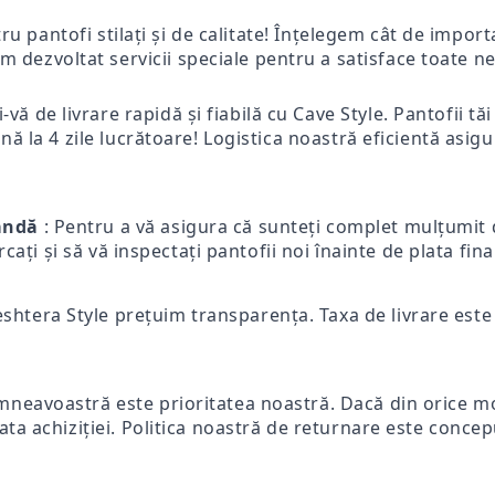
tru pantofi stilați și de calitate! Înțelegem cât de impo
m dezvoltat servicii speciale pentru a satisface toate ne
-vă de livrare rapidă și fiabilă cu Cave Style. Pantofii tă
ă la 4 zile lucrătoare! Logistica noastră eficientă asigur
mandă
: Pentru a vă asigura că sunteți complet mulțumit d
ercați și să vă inspectați pantofii noi înainte de plata fi
eshtera Style prețuim transparența. Taxa de livrare este p
mneavoastră este prioritatea noastră. Dacă din orice mot
ata achiziției. Politica noastră de returnare este concep