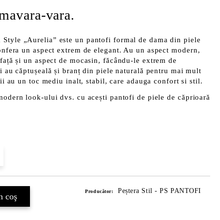
imavara-vara.
Style „Aurelia” este un pantofi formal de dama din piele
confera un aspect extrem de elegant. Au un aspect modern,
 față și un aspect de mocasin, făcându-le extrem de
i au căptușeală și branț din piele naturală pentru mai mult
ii au un toc mediu inalt, stabil, care adauga confort si stil.
modern look-ului dvs. cu acești pantofi de piele de căprioară
Peștera Stil - PS PANTOFI
Producător: