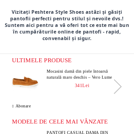
Vizitați Peshtera Style Shoes astăzi și găsiți
pantofii perfecti pentru stilul și nevoile dvs.!
Suntem aici pentru a vă oferi tot ce este mai bun
în cumpărăturile online de pantofi - rapid,
convenabil și sigur.
ULTIMELE PRODUSE
Mocasini damă din piele întoarsă
naturală maro deschis – Vero Lume
341Lei
Abonare
MODELE DE CELE MAI VÂNZATE
PANTOFI CASUAL DAMA DIN