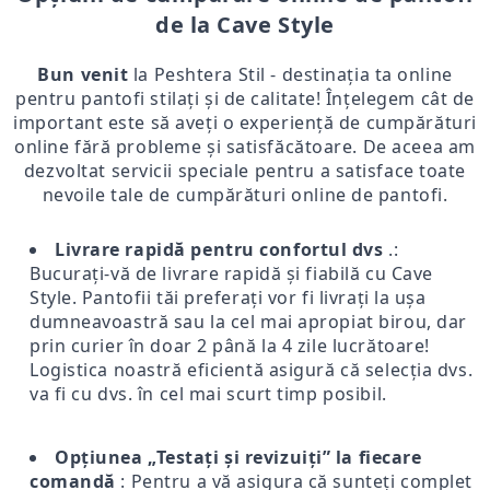
de la Cave Style
Bun venit
la Peshtera Stil - destinația ta online
pentru pantofi stilați și de calitate! Înțelegem cât de
important este să aveți o experiență de cumpărături
online fără probleme și satisfăcătoare. De aceea am
dezvoltat servicii speciale pentru a satisface toate
nevoile tale de cumpărături online de pantofi.
Livrare rapidă pentru confortul dvs
.:
Bucurați-vă de livrare rapidă și fiabilă cu Cave
Style. Pantofii tăi preferați vor fi livrați la ușa
dumneavoastră sau la cel mai apropiat birou, dar
prin curier în doar 2 până la 4 zile lucrătoare!
Logistica noastră eficientă asigură că selecția dvs.
va fi cu dvs. în cel mai scurt timp posibil.
Opțiunea „Testați și revizuiți” la fiecare
comandă
: Pentru a vă asigura că sunteți complet