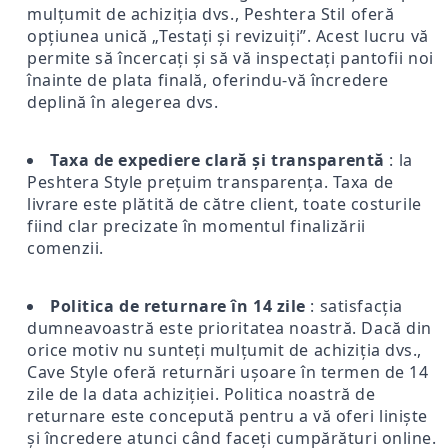
mulțumit de achiziția dvs., Peshtera Stil oferă
opțiunea unică „Testați și revizuiți”. Acest lucru vă
permite să încercați și să vă inspectați pantofii noi
înainte de plata finală, oferindu-vă încredere
deplină în alegerea dvs.
Taxa de expediere clară și transparentă
: la
Peshtera Style prețuim transparența. Taxa de
livrare este plătită de către client, toate costurile
fiind clar precizate în momentul finalizării
comenzii.
Politica de returnare în 14 zile
: satisfacția
dumneavoastră este prioritatea noastră. Dacă din
orice motiv nu sunteți mulțumit de achiziția dvs.,
Cave Style oferă returnări ușoare în termen de 14
zile de la data achiziției. Politica noastră de
returnare este concepută pentru a vă oferi liniște
și încredere atunci când faceți cumpărături online.