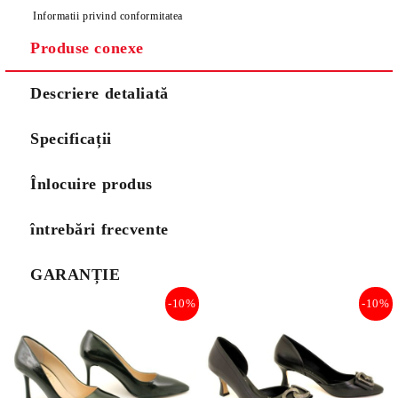
Informatii privind conformitatea
Produse conexe
Descriere detaliată
Specificații
Înlocuire produs
întrebări frecvente
GARANȚIE
-10%
-10%