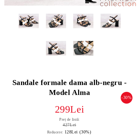
Sandale formale dama alb-negru -
Model Alma
-30%
299Lei
Preț de listă:
427Lei
128Lei (30%)
Reducere: